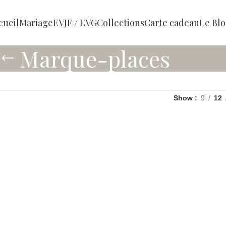
cueil
Mariage
EVJF / EVG
Collections
Carte cadeau
Le Bl
Marque-places
Show
9
12